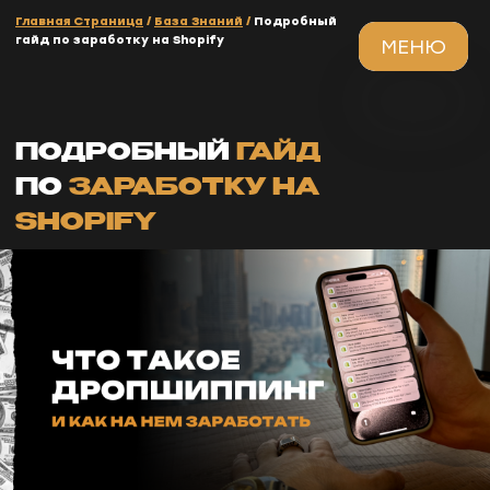
Главная Страница
/
База Знаний
/
Подробный
гайд по заработку на Shopify
МЕНЮ
ЗАКРЫТЬ
ПОДРОБНЫЙ
ГАЙД
ПО
ЗАРАБОТКУ НА
SHOPIFY
Дропшиппинг
- это перепродажа
товаров, без наличия склада.
Продавать ты будешь на Европу и