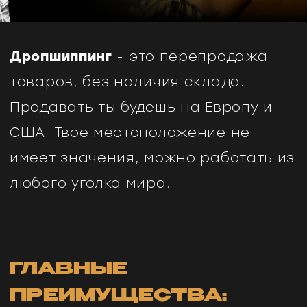
США. Твое местоположение не
имеет значения, можно работать из
любого уголка мира.
ГЛАВНЫЕ
ПРЕИМУЩЕСТВА:
Быстрый и легкий старт:
Дропшиппинг позволит тебе работать
без ИП, не беспокоясь о содержании
складского помещения, фасовке,
отгрузке заказов, их отслеживании и
ведении бухучета.
Сам себе начальник:
Управлять своим магазином можно
отовсюду, главное чтобы был доступ к
интернету. Свободный график, ты