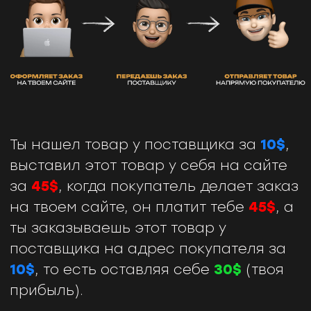
КРИТЕРИИ
ПРИБЫЛЬНОГО
ТОВАРА:
Решает проблему
Вечнозеленый (продается весь
год)
Маржа не меньше 20$
Высокий спрос
Дешевая & быстрая доставка
ВОТ ПРИБЫЛЬ МОЕГО
САЙТА
ПРИ ПРАВИЛЬНОМ
ПОДБОРЕ ТОВАРА