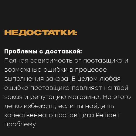
Ты нашел товар у поставщика за
10$
,
выставил этот товар у себя на сайте
за
45$
, когда покупатель делает заказ
на твоем сайте, он платит тебе
45$
, а
ты заказываешь этот товар у
поставщика на адрес покупателя за
10$
, то есть оставляя себе
30$
(твоя
прибыль).
45$
-
10$
=
30$
45$
- цена товара на твоем
сайте
10$
- цена товара у поставщика