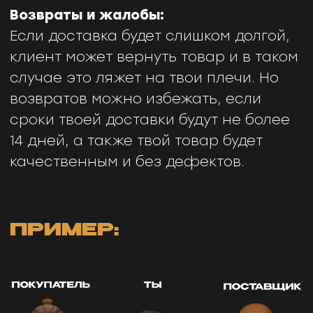
30$
- твоя прибыль
ШАГ 1. НАЙДИ ТОВАР
ДЛЯ ПРОДАЖИ:
*зайди на сайт
CJ Dropshipping
и
найди интересный товар, который
соответствует критериям, который я
указал ниже.