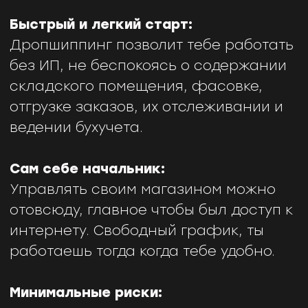
работаешь тогда когда тебе удобно.
Минимальные риски:
Так как ты не производишь и не
покупаешь продукцию, ты не рискуешь
остаться с чем-то непроданным и не
придется уценивать эти товары и
нести убытки.
Собственный бренд:
Вы сможете не просто создать свой
онлайн-магазин, но и сделать
собственный бренд. Почти все
поставщики предлагают услуги
брендирования упаковки товара.
Меньше задач:
Тебе не нужно заниматься упаковкой,
доставкой и хранением товара. В
дропшиппинге за тебя все будет
делать поставщик, к тому же от твоего