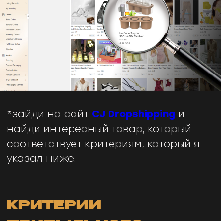
Участники нашей Телеграм группы
получат возможность заказа товаров
прямо у наших поставщиков. Ты сразу
получишь
список трендовых и
продаваемых товаров
с
более
быстрыми сроками доставки
,
низкими
ценами
и
гарантией качества
. Доступ
может получить каждый по этой
ссылке
https://t.me/makeitearn_bot?
start=trends