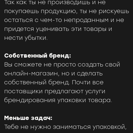
имени.
Высокая доходность:
Ты сам ставишь наценку на товар
(дропшипперы обычно ставят в 2-3
раза), никаких лимитов и
ограничений. У многих получается
заработать от
5к$
в первые две
недели старта, а у опытных
продавцов, которые занимаются этим
больше года (не имея ИП) получается
достичь оборотов в
100к$
НЕДОСТАТКИ:
Проблемы с доставкой:
Полная зависимость от поставщика и
возможные ошибки в процессе
выполнения заказа. В целом любая